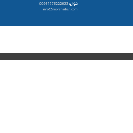
جوال:
00967776222922
info@noorshaiban.com