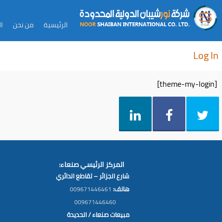
Skip
التجاوز
الرئيسية
من نحن
ا
to
إلى
Log In
المحتوى
secondary
[theme-my-login]
content
المركز الرئيسي صنعاء:
شارع الجزائر – تقاطع الدائري
هانف:
009671446461
009671446460
مبيعات صنعاء / الحديدة