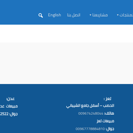
لمنتجات
مشاريعنا
اتصل بنا
English
تعز :
عدن:
الحصب – أسفل جامع الشيباني
مبيعات عد
هاتف:
009674248044
جوال: 00967776222522
مبيعات تعز
جوال:
00967778884810