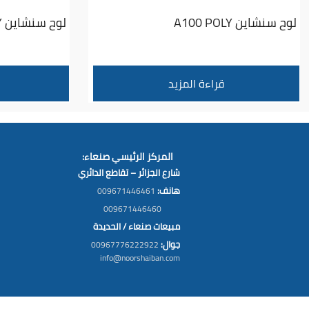
لوح سنشاين A100 POLY
لوح سنشاين A160 POLY
قراءة المزيد
المركز الرئيسي صنعاء:
شارع الجزائر – تقاطع الدائري
هانف:
009671446461
009671446460
مبيعات صنعاء / الحديدة
جوال:
00967776222922
info@noorshaiban.com