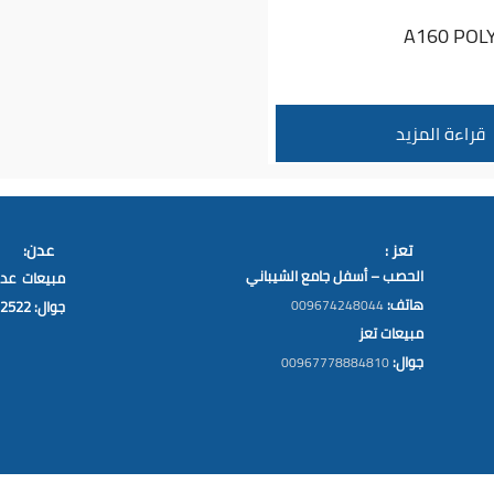
قراءة المزيد
تعز :
عدن:
الحصب – أسفل جامع الشيباني
مبيعات عد
هاتف:
009674248044
جوال: 00967776222522
مبيعات تعز
جوال:
00967778884810