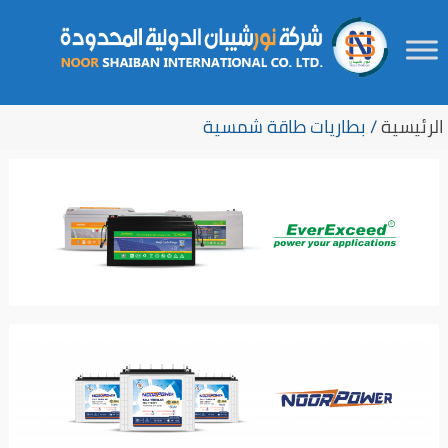
Ski
لتجاوز
t
لى
الرئيسية
/ بطاريات طاقة شمسية
لمحتوى
secondar
conten