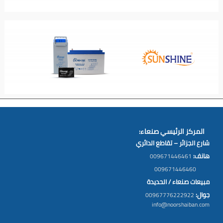
المركز الرئيسي صنعاء:
شارع الجزائر – تقاطع الدائري
هانف:
009671446461
009671446460
مبيعات صنعاء / الحديدة
جوال:
00967776222922
info@noorshaiban.com