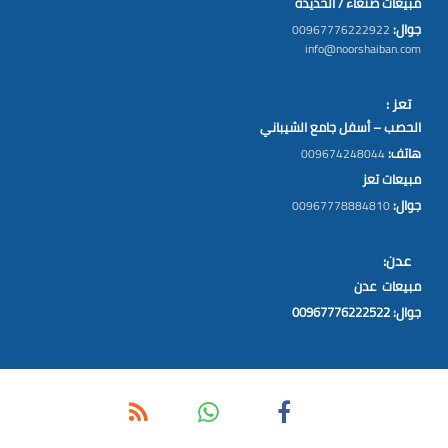
مبيعات صنعاء / الحديدة
جوال:
00967776222922
info@noorshaiban.com
تعز :
الحصب – أسفل جامع الشيباني
هاتف:
009674248044
مبيعات تعز
جوال:
00967778884810
عدن:
مبيعات عدن
جوال: 00967776222522