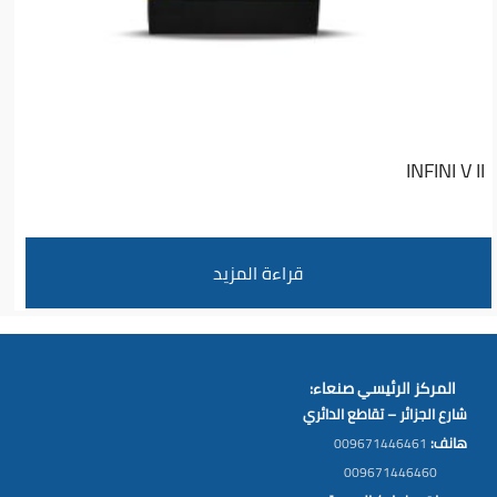
INFINI V II
قراءة المزيد
المركز الرئيسي صنعاء:
شارع الجزائر – تقاطع الدائري
هانف:
009671446461
009671446460