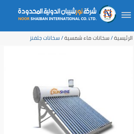
Ski
لتجاوز
t
لى
الرئيسية
/
سخانات ماء شمسية
/ سخانات جلفنز
لمحتوى
secondar
conten