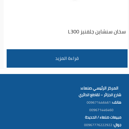
سخان سنشاين جلفنيز L300
قراءة المزيد
المركز الرئيسي صنعاء:
شارع الجزائر – تقاطع الدائري
هانف:
009671446461
009671446460
مبيعات صنعاء / الحديدة
جوال:
00967776222922