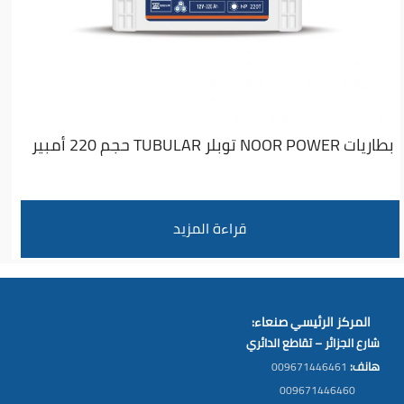
بطاريات NOOR POWER توبلر TUBULAR حجم 220 أمبير
قراءة المزيد
المركز الرئيسي صنعاء:
شارع الجزائر – تقاطع الدائري
هانف:
009671446461
009671446460