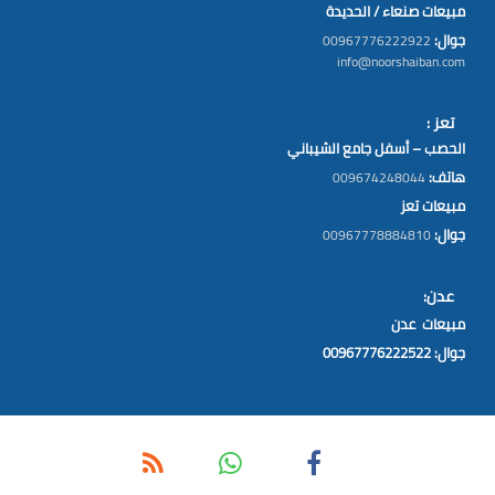
مبيعات صنعاء / الحديدة
جوال:
00967776222922
info@noorshaiban.com
تعز :
الحصب – أسفل جامع الشيباني
هاتف:
009674248044
مبيعات تعز
جوال:
00967778884810
عدن:
مبيعات عدن
جوال: 00967776222522