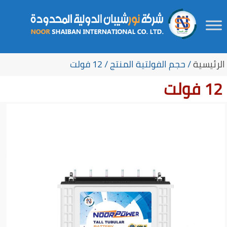
Ski
لتجاوز
t
لى
الرئيسية
/ حجم الفولتية المنتج / 12 فولت
لمحتوى
secondar
12 فولت
conten