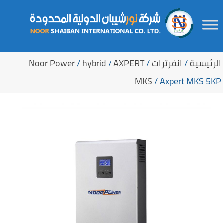
Ski
لتجاوز
t
لى
الرئيسية
/
انفرترات
/
AXPERT
/
hybrid
/
Noor Power
لمحتوى
secondar
MKS
/ Axpert MKS 5KP
conten