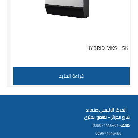
HYBRID MKS II 5K
قراءة المزيد
المركز الرئيسي صنعاء:
شارع الجزائر – تقاطع الدائري
هانف:
009671446461
009671446460