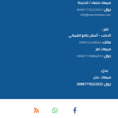
مبيعات صنعاء / الحديدة
جوال:
00967776222922
info@noorshaiban.com
تعز :
الحصب – أسفل جامع الشيباني
هاتف:
009674248044
مبيعات تعز
جوال:
00967778884810
عدن:
مبيعات عدن
جوال: 00967776222522