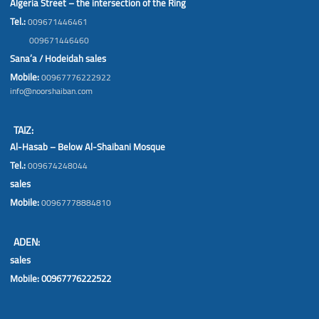
Algeria Street – the intersection of the Ring
Tel.:
009671446461
009671446460
Sana’a / Hodeidah sales
Mobile:
00967776222922
info@noorshaiban.com
TAIZ:
Al-Hasab – Below Al-Shaibani Mosque
Tel.:
009674248044
sales
Mobile:
00967778884810
ADEN:
sales
Mobile: 00967776222522