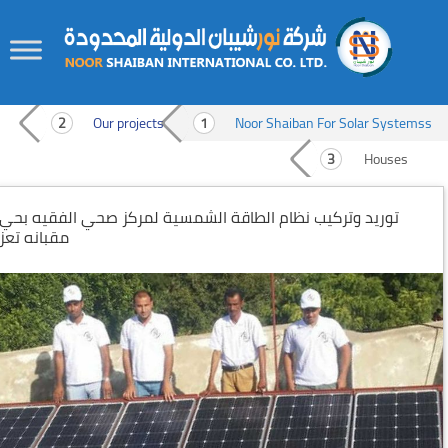
Skip
Skip
to
to
Our projects
Noor Shaiban For Solar Systemss
content
secondary
Houses
content
توريد وتركيب نظام الطاقة الشمسية لمركز صحي الفقيه بحي
مقبانه تعز